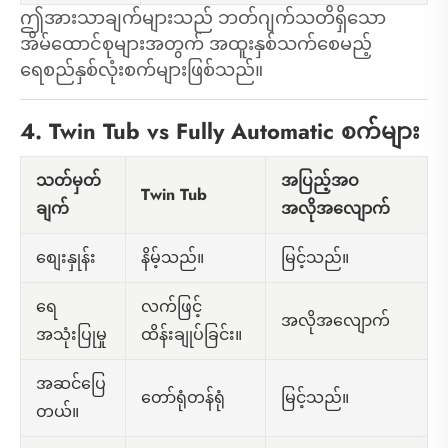
ဤအားသာချက်များသည် ဘတ်ဂျက်သတိရှိသော
အိမ်ထောင်စုများအတွက် အထူးနှစ်သက်စေမည့်
ရေစည်နှစ်လုံးစက်များဖြစ်သည်။
4. Twin Tub vs Fully Automatic စက်များ
သတ်မှတ်
အပြည့်အဝ
Twin Tub
ချက်
အလိုအလျောက်
နိမ့်သည်။
မြင့်သည်။
စျေးနှုန်း
လက်ဖြင့်
ရေ
အလိုအလျောက်
ထိန်းချုပ်ခြင်း။
အသုံးပြုမှု
အဆင်ပြေ
တော်ရုံတန်ရုံ
မြင့်သည်။
တယ်။