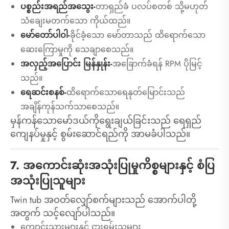
ပစ္စည်းအရည်အသွေး-
တာရှည်ခံ ပလပ်စတစ် သို့မဟုတ်
သံချေးမတက်သော ကိုယ်ထည်။
မော်တော်ပါဝါ-
ခိုင်ခံ့သော မော်တာသည် ထိရောက်သော
ဆေးကြောမှုကို သေချာစေသည်။
အလှည့်အပြောင်း မြန်နှုန်း-
အခြောက်ခံရန် RPM ပိုမြင့်
သည်။
ရေဆင်းစနစ်-
ထိရောက်သောရေနုတ်မြောင်းသည်
အချိန်ကုန်သက်သာစေသည်။
မှန်ကန်သောမော်ဒယ်ကိုရွေးချယ်ခြင်းသည် ရေရှည်
ကျေနပ်မှုနှင့် စွမ်းဆောင်ရည်ကို အာမခံပါသည်။
7. အကောင်းဆုံးအသုံးပြုမှုကိစ္စများနှင့် စံပြ
အသုံးပြုသူများ
Twin tub အဝတ်လျှော်စက်များသည် အောက်ပါတို့
အတွက် သင့်လျော်ပါသည်။
ကျောင်းသားများနှင့် ငှားရမ်းသူများ