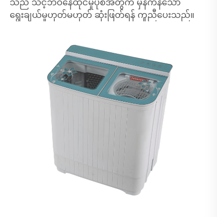
သည် သင့်ဘဝနေထိုင်မှုပုံစံအတွက် မှန်ကန်သော
ရွေးချယ်မှုဟုတ်မဟုတ် ဆုံးဖြတ်ရန် ကူညီပေးသည်။