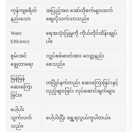
အပြည့်အ၀ အော်တိုစက်များထက်
ကုန်ကျစရိတ်
စျေးပိုသက်သာသည်။
နည်းသော
ရေအသုံးပြုမှုကို ကိုယ်တိုင်ထိန်းချုပ်
Water
ပါ။
Efficiency
လျှပ်စစ်ဓာတ်အား လျော့နည်း
စွမ်းအင်
စေသည်။
ချွေတာရေး
မြန်မြန်
တပြိုင်နက်တည်း ဆေးကြောခြင်းနှင့်
ဆေးကြော
လှည့်ဖျားခြင်း လုပ်ဆောင်ချက်များ
ခြင်း။
ပေါ့ပါး
ပေါ့ပါးပြီး ရွှေ့ရလွယ်ကူပါတယ်။
သွက်လက်
သည်။