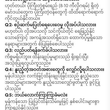
ဟုတ်တယ်၊ ပိုကြီးတဲ့စွမ်းရည် (8-10 ကီလိုဂရမ်) ရှိတဲ့
မော်ဒယ်တွေက ပိုကြီးတဲ့ဝန်တွေကို ထိထိရောက်ရောက်
ကိုင်တွယ်နိုင်တယ်။
Q2- စဉ်ဆက်မပြတ်ရေပေးဝေမှု လိုအပ်ပါသလား။
မဟုတ်ပါ၊ လိုအပ်သလို သင်ကိုယ်တိုင် ရေဖြည့်နိုင်
သောကြောင့် အကန့်အသတ်ရှိသော ထောက်ပံ့မှုရှိသော
နေရာများအတွက် စံပြဖြစ်စေပါသည်။
Q3: လည်ပတ်ရန်ခက်ခဲပါသလား။
ကိစ္စမရှိပါဘူး။ ထိန်းချုပ်မှုများသည် ရိုးရှင်းပြီး
အသုံးပြုရလွယ်ကူသည်။
Q4: နူးညံ့တဲ့အဝတ်အစားတွေကို လျှော်လို့ရပါသလား။
မှန်ပါသည်၊ လက်ဖြင့်ထိန်းချုပ်ခြင်းသည် နူးညံ့သော
အထည်များအတွက် နူးညံ့သောလျှော်ဖွတ်မှုကို ခွင့်ပြု
ပါသည်။
Q5: ဘယ်လောက်ကြာကြာခံမလဲ။
မှန်ကန်သော ပြုပြင်ထိန်းသိမ်းမှုဖြင့် နှစ်ပေါင်းများစွာ
ကြာရှည်နိုင်သည်။