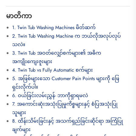
မာတိကာ
1. Twin Tub Washing Machines မိတ်ဆက်
2. Twin Tub Washing Machine က ဘယ်လိုအလုပ်လုပ်
သလဲ။
3. Twin Tub အဝတ်လျှော်စက်များ၏ အဓိက
အကျိုးကျေးဇူးများ
4. Twin Tub vs Fully Automatic စက်များ
5. အဖြစ်များသော Customer Pain Points များကို ဖြေ
ရှင်းလိုက်ပါ။
6. ဝယ်ခြင်းလမ်းညွှန်- ဘာကိုရှာရမလဲ
7. အကောင်းဆုံးအသုံးပြုမှုကိစ္စများနှင့် စံပြအသုံးပြု
သူများ
8. ထိန်းသိမ်းခြင်းနှင့် အသက်ရှည်ခြင်းဆိုင်ရာ အကြံပြု
ချက်များ