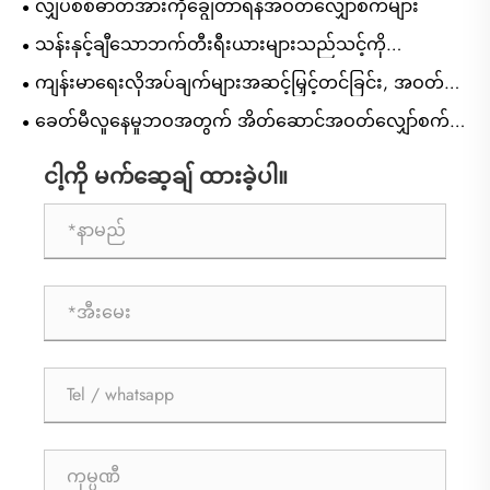
လျှပ်စစ်ဓာတ်အားကိုချွေတာရန်အဝတ်လျှော်စက်များ
သန်းနှင့်ချီသောဘက်တီးရီးယားများသည်သင့်ကို
ခြိမ်းခြောက်နေကြသည်!
ကျန်းမာရေးလိုအပ်ချက်များအဆင့်မြှင့်တင်ခြင်း, အဝတ်
လျှော်စက်စီးပွားရေးလုပ်ငန်းအောင်မြင်မှုအမှတ်အသားများ
ခေတ်မီလူနေမှုဘဝအတွက် အိတ်ဆောင်အဝတ်လျှော်စက်
ကို Classified Wash Care?
ကို ဘာကြောင့်ရွေးချယ်တာလဲ။
ငါ့ကို မက်ဆေ့ချ် ထားခဲ့ပါ။