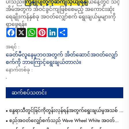
ပါသည်။
ကြှနျုပျတို့ကိုဆကျသှယျရနျ
ယနေ့တွင် သင့်
အိမ်အတွက် အံဝင်ခွင်ကျဖြစ်စေမည့် အကောင်းဆုံး
ရေချိုးကန်နှစ်ခု အဝတ်လျှော်စက် ရွေးချယ်မှုများကို
ရှာဖွေရန်။
Facebook
X
WhatsApp
Pinterest
LinkedIn
Share
အရင် :
ခေတ်မီလူနေမှုဘဝအတွက် အိတ်ဆောင်အဝတ်လျှော်
စက်ကို ဘာကြောင့်ရွေးချယ်တာလဲ။
နောက်တစ်ခု :
-
ဆက်စပ်သတင်း
နွေရာသီတွင်ခြင်ကိုတွန်းလှန်ရန်အတွက်ရွေးချယ်မှုအသစ် -
Mini Mochquito Killer
စည်အဝတ်လျှော်စက်သည် Wave Wheel White အဝတ်
လျှော်စက်ဖြစ်သည်