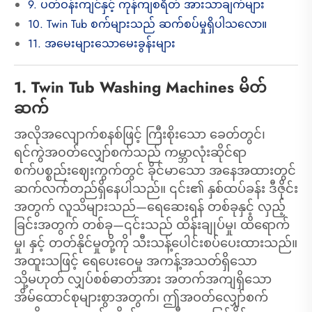
9. ပတ်ဝန်းကျင်နှင့် ကုန်ကျစရိတ် အားသာချက်များ
10. Twin Tub စက်များသည် ဆက်စပ်မှုရှိပါသလော။
11. အမေးများသောမေးခွန်းများ
1. Twin Tub Washing Machines မိတ်
ဆက်
အလိုအလျောက်စနစ်ဖြင့် ကြီးစိုးသော ခေတ်တွင်၊
ရင်ကွဲအ၀တ်လျှော်စက်သည် ကမ္ဘာလုံးဆိုင်ရာ
စက်ပစ္စည်းဈေးကွက်တွင် ခိုင်မာသော အနေအထားတွင်
ဆက်လက်တည်ရှိနေပါသည်။ ၎င်း၏ နှစ်ထပ်ခန်း ဒီဇိုင်း
အတွက် လူသိများသည်—ရေဆေးရန် တစ်ခုနှင့် လှည့်
ခြင်းအတွက် တစ်ခု—၎င်းသည် ထိန်းချုပ်မှု၊ ထိရောက်
မှု၊ နှင့် တတ်နိုင်မှုတို့ကို သီးသန့်ပေါင်းစပ်ပေးထားသည်။
အထူးသဖြင့် ရေပေးဝေမှု အကန့်အသတ်ရှိသော
သို့မဟုတ် လျှပ်စစ်ဓာတ်အား အတက်အကျရှိသော
အိမ်ထောင်စုများစွာအတွက်၊ ဤအဝတ်လျှော်စက်