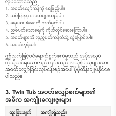
လုပ်ဆောင်သည်-
အဝတ်လျှော်ကန်ကို ရေဖြည့်ပါ။
ဆပ်ပြာနှင့် အဝတ်များထည့်ပါ။
ရေဆေး timer ကို သတ်မှတ်ပါ။
ညစ်ပတ်သောရေကို ကိုယ်တိုင်ဆေးကြောပါ။
အဝတ်များကို လှည့်ပတ်ကန်ထဲသို့ လွှဲပြောင်းပါ။
အဝတ်လှန်းပါ။
ဤလက်ဖြင့်ဝင်ရောက်စွက်ဖက်မှုသည် အပိုအလုပ်
ကဲ့သို့ထင်ရသော်လည်း ၎င်းသည် အသုံးပြုသူများအား
အဝတ်လျှော်ခြင်းလုပ်ငန်းစဉ်အပေါ် ပိုမိုထိန်းချုပ်နိုင်စေ
ပါသည်။
3. Twin Tub အဝတ်လျှော်စက်များ၏
အဓိက အကျိုးကျေးဇူးများ
ထူးခြားချက်
အကျိုးရှိသည်။