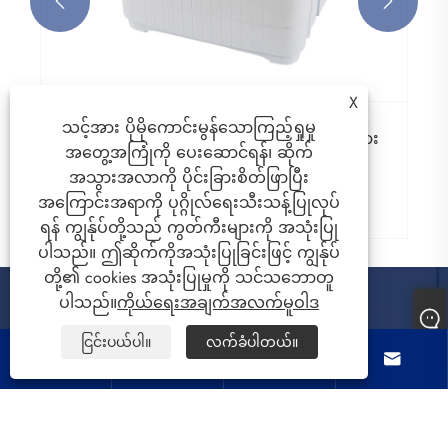


X
သင့်အား ပိုမိုကောင်းမွန်သောကြည့်ရှုမှု
်စက်သည်ခေတ်သစ်အိမ်များ
အတွေ့အကြုံကို ပေးဆောင်ရန်၊ ဆိုက်
့်စမတ်ရွေးချယ်မှု
အသွားအလာကို ပိုင်းခြားစိတ်ဖြာပြီး
အကြောင်းအရာကို ပုဂ္ဂိုလ်ရေးသီးသန့်ပြုလုပ်
ရန် ကျွန်ုပ်တို့သည် ကွတ်ကီးများကို အသုံးပြု
ပါသည်။ ဤဆိုက်ကိုအသုံးပြုခြင်းဖြင့် ကျွန်ုပ်
တို့၏ cookies အသုံးပြုမှုကို သင်သဘောတူ
ပါသည်။
ကိုယ်ရေးအချက်အလက်မူဝါဒ
ငြင်းပယ်ပါ။
လက်ခံပါတယ်။
ကိုယ်တို့အကြောင်း




ထုတ်ကုန်များ