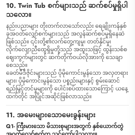
10. Twin Tub စက်များသည် ဆက်စပ်မှုရှိပါ
သလော။
နည်းပညာများ တိုးတက်လာသော်လည်း ရေချိုးကန်နှစ်
ခုအဝတ်လျှော်စက်များသည် အလွန်ဆက်စပ်မှုရှိနေဆဲ
ဖြစ်သည်။ ၎င်းတို့၏လက်တွေ့ကျမှု၊ တတ်နိုင်မှု၊
လိုက်လျောညီထွေရှိမှုတို့သည် အထူးသဖြင့် ထွန်းသစ်စ
ဈေးကွက်များတွင် ဆက်တိုက်ဝယ်လိုအားကို သေချာ
စေသည်။
ခေတ်မီဒီဇိုင်းများသည် ပိုမိုကောင်းမွန်သော အလှတရား
များ၊ ပိုမိုကောင်းမွန်သော ပစ္စည်းများနှင့် စွမ်းဆောင်
ရည်မြှင့်တင်မှုများကို ပေါင်းစပ်ထားသောကြောင့် ယနေ့
ထက်တိုင် အပြိုင်အဆိုင်ဖြစ်လာသည်။
11. အမေးများသောမေးခွန်းများ
Q1- ကြီးမားသော မိသားစုများအတွက် နှစ်ယောက်တွဲ
အဝတ်လျှော်စက်က သင့်တော်ပါသလား။