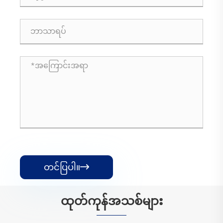
တင်ပြပါ။

ထုတ်ကုန်အသစ်များ