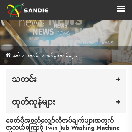
အိမ်
သတင်း
စက်မှုသတင်းများ
သတင်း
ထုတ်ကုန်များ
ခေတ်မီအ၀တ်လျှော်လိုအပ်ချက်များအတွက်
အဘယ်ကြောင့် Twin Tub Washing Machine