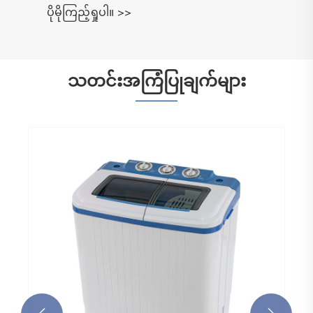
ပိုမိုကြည့်ရှုပါ။ >>
သတင်းအကြံပြုချက်များ
အဝတ်အခြောက်ခံစက်ဆိ
ပြီး စွမ်းအင်သက်သာတဲ့ 
စမတ်အကျဆုံး ရွေးချယ်
ပိုမိုကြည့်ရှုပါ။ >>