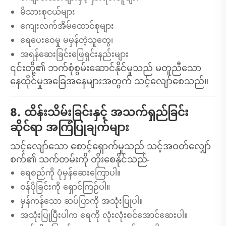
မိသားစုငယ်များ
ကျေးလက်အိမ်ထောင်စုများ
ရေပေးဝေမှု မမှန်တဲ့သူတွေ၊
အရန်ဆေးခြင်းဖြေရှင်းနည်းများ
၎င်းတို့၏ ဘက်စုံစွမ်းဆောင်နိုင်မှုသည် မတူညီသော
နေထိုင်မှုအခြေအနေများအတွက် သင့်လျော်စေသည်။
8. ထိန်းသိမ်းခြင်းနှင့် အသက်ရှည်ခြင်း
ဆိုင်ရာ အကြံပြုချက်များ
သင့်လျော်သော စောင့်ရှောက်မှုသည် သင့်အဝတ်လျှော်
စက်၏ သက်တမ်းကို တိုးစေနိုင်သည်-
ရေစည်ကို ပုံမှန်ဆေးကြောပါ။
ဝန်ပိုခြင်းကို ရှောင်ကြဉ်ပါ။
မှန်ကန်သော ဆပ်ပြာကို အသုံးပြုပါ။
အသုံးပြုပြီးပါက ရေကို လုံးလုံးစင်အောင်ဆေးပါ။