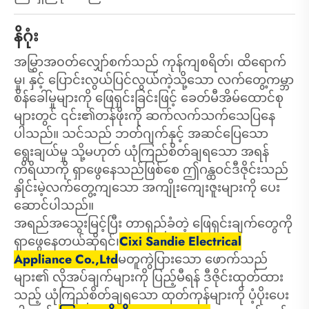
နိဂုံး
အမြွှာအ၀တ်လျှော်စက်သည် ကုန်ကျစရိတ်၊ ထိရောက်
မှု၊ နှင့် ပြောင်းလွယ်ပြင်လွယ်ကဲ့သို့သော လက်တွေ့ကမ္ဘာ
စိန်ခေါ်မှုများကို ဖြေရှင်းခြင်းဖြင့် ခေတ်မီအိမ်ထောင်စု
များတွင် ၎င်း၏တန်ဖိုးကို ဆက်လက်သက်သေပြနေ
ပါသည်။ သင်သည် ဘတ်ဂျက်နှင့် အဆင်ပြေသော
ရွေးချယ်မှု သို့မဟုတ် ယုံကြည်စိတ်ချရသော အရန်
ကိရိယာကို ရှာဖွေနေသည်ဖြစ်စေ ဤဂန္ထဝင်ဒီဇိုင်းသည်
နှိုင်းမဲ့လက်တွေ့ကျသော အကျိုးကျေးဇူးများကို ပေး
ဆောင်ပါသည်။
အရည်အသွေးမြင့်ပြီး တာရှည်ခံတဲ့ ဖြေရှင်းချက်တွေကို
ရှာဖွေနေတယ်ဆိုရင်၊
Cixi Sandie Electrical
Appliance Co.,Ltd
မတူကွဲပြားသော ဖောက်သည်
များ၏ လိုအပ်ချက်များကို ပြည့်မီရန် ဒီဇိုင်းထုတ်ထား
သည့် ယုံကြည်စိတ်ချရသော ထုတ်ကုန်များကို ပံ့ပိုးပေး