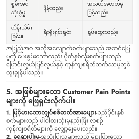
အလယ်အလတ်မှ
စွမ်းအင်
နိမ့်သည်။
မြင့်သည်။
သုံးစွဲမှု
ထိန်းသိမ်း
ရိုးရိုးရှင်းရှင်း
ရှုပ်ထွေးသည်။
ခြင်း။
အပြည့်အဝ အလိုအလျောက်စက်များသည် အဆင်ပြေ
မှုကို ပေးစွမ်းသော်လည်း ပိုက်နှစ်လုံးစက်များသည်
ပြောင်းလွယ်ပြင်လွယ်နှင့် ကုန်ကျစရိတ်သက်သာမှုတွင်
ထူးချွန်ပါသည်။
5. အဖြစ်များသော Customer Pain Points
များကို ဖြေရှင်းလိုက်ပါ။
1. မြင့်မားသောလျှပ်စစ်ဓာတ်အားခများ-
စည်ပိုင်းနှစ်
စက်များသည် ပါဝါစားသုံးမှုနည်းပြီး လစဉ်
ကုန်ကျစရိတ်များကို လျှော့ချပေးသည်။
2. ရေရှားပါးမှု-
အသုံးပြုသူများသည် များပြားသော