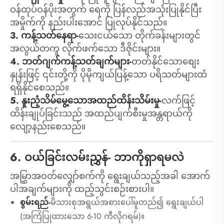
ဝန်ထုပ်ဝန်ပိုးအတွက် ရေကို ပြန်လည်အသုံးပြုနိုင်ပြီး
အမှိုက်ကို နည်းပါးအောင် ပြုလုပ်နိုင်သည်။
3. ကန့်သတ်နေရာ-
သေးငယ်သော တိုက်ခန်းများတွင်
အလွယ်တကူ လိုက်ဖက်သော ဒီဇိုင်းများ။
4. ဘတ်ဂျက်ကန့်သတ်ချက်များ-
တတ်နိုင်သောစျေး
နှုန်းဖြင့် ၎င်းတို့ကို ပိုမိုကျယ်ပြန့်သော ပရိသတ်များထံ
ရရှိနိုင်စေသည်။
5. နူးညံ့သိမ်မွေ့သောအထည်ထိန်းသိမ်းမှု-
လက်ဖြင့်
ထိန်းချုပ်ခြင်းသည် အထည်ပျက်စီးမှုအန္တရာယ်ကို
လျော့နည်းစေသည်။
6. ဝယ်ခြင်းလမ်းညွှန်- ဘာကိုရှာရမလဲ
အမြွှာအ၀တ်လျှော်စက်ကို ရွေးချယ်သည့်အခါ အောက်
ပါအချက်များကို ထည့်သွင်းစဉ်းစားပါ။
စွမ်းရည်-
မိသားစုအရွယ်အစားပေါ်မူတည်၍ ရွေးချယ်ပါ
(အကြံပြုထားသော 6-10 ကီလိုဂရမ်)။