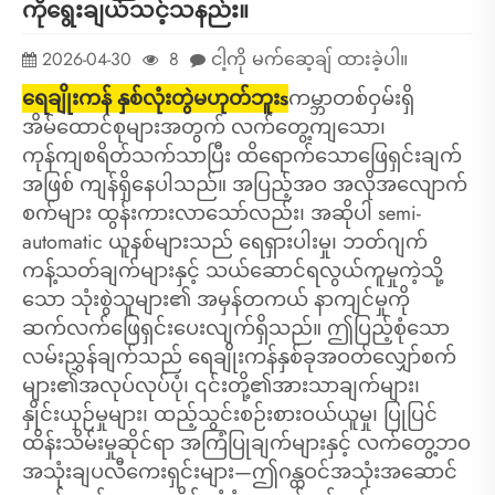
ကိုရွေးချယ်သင့်သနည်း။
2026-04-30
8
ငါ့ကို မက်ဆေ့ချ် ထားခဲ့ပါ။
ရေချိုးကန် နှစ်လုံးတွဲ
မဟုတ်ဘူး
s
ကမ္ဘာတစ်ဝှမ်းရှိ
အိမ်ထောင်စုများအတွက် လက်တွေ့ကျသော၊
ကုန်ကျစရိတ်သက်သာပြီး ထိရောက်သောဖြေရှင်းချက်
အဖြစ် ကျန်ရှိနေပါသည်။ အပြည့်အဝ အလိုအလျောက်
စက်များ ထွန်းကားလာသော်လည်း၊ အဆိုပါ semi-
automatic ယူနစ်များသည် ရေရှားပါးမှု၊ ဘတ်ဂျက်
ကန့်သတ်ချက်များနှင့် သယ်ဆောင်ရလွယ်ကူမှုကဲ့သို့
သော သုံးစွဲသူများ၏ အမှန်တကယ် နာကျင်မှုကို
ဆက်လက်ဖြေရှင်းပေးလျက်ရှိသည်။ ဤပြည့်စုံသော
လမ်းညွှန်ချက်သည် ရေချိုးကန်နှစ်ခုအဝတ်လျှော်စက်
များ၏အလုပ်လုပ်ပုံ၊ ၎င်းတို့၏အားသာချက်များ၊
နှိုင်းယှဉ်မှုများ၊ ထည့်သွင်းစဉ်းစားဝယ်ယူမှု၊ ပြုပြင်
ထိန်းသိမ်းမှုဆိုင်ရာ အကြံပြုချက်များနှင့် လက်တွေ့ဘဝ
အသုံးချပလီကေးရှင်းများ—ဤဂန္ထဝင်အသုံးအဆောင်