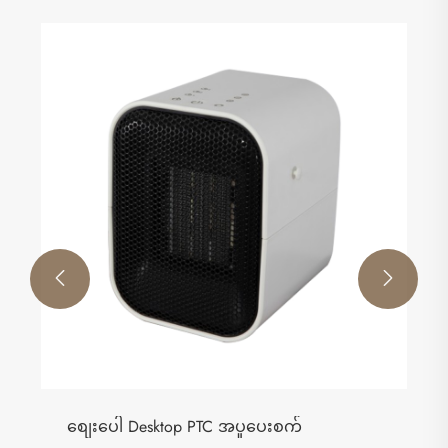


စျေးပေါ Desktop PTC အပူပေးစက်