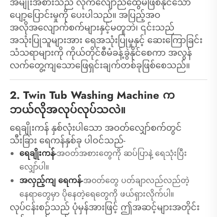
အမျိုးအစားသည် လိုက်လျောညီထွေမဖြစ်နိုင်သော
ပျော့ပြောင်းမှုကို ပေးပါသည်။ အပြည့်အဝ
အလိုအလျောက်စက်များနှင့်မတူဘဲ၊ ၎င်းသည်
အသုံးပြုသူများအား ရေအသုံးပြုမှုနှင့် ဆေးကြောခြင်း
သံသရာများကို ကိုယ်တိုင်စီမံခန့်ခွဲနိုင်စေကာ အလွန်
လက်တွေ့ကျသောဖြေရှင်းချက်တစ်ခုဖြစ်စေသည်။
2. Twin Tub Washing Machine က
ဘယ်လိုအလုပ်လုပ်သလဲ။
ရေချိုးကန် နှစ်လုံးပါသော အဝတ်လျှော်စက်တွင်
သီးခြား ရေကန်နှစ်ခု ပါဝင်သည်-
ရေချိုးကန်-
အဝတ်အစားတွေကို ဆပ်ပြာနဲ့ ရေသုံးပြီး
လျှော်ပါ။
အလှည့်ကျ ရေကန်-
အ၀တ်တွေ ပတ်ချာလည်လည်တဲ့
နေရာတွေမှာ ပိုနေတဲ့ရေတွေကို ဖယ်ရှားလိုက်ပါ။
လုပ်ငန်းစဉ်သည် ပုံမှန်အားဖြင့် ဤအဆင့်များအတိုင်း