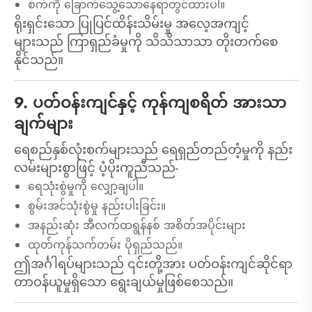
စက်ကို ခြောက်သွေ့သောနေရာတွင်ထားပါ။
ရိုးရှင်းသော ပြုပြင်ထိန်းသိမ်းမှု အလေ့အကျင့်
များသည် ကြာရှည်ခံမှုကို သိသိသာသာ တိုးတက်စေ
နိုင်သည်။
9. ပတ်ဝန်းကျင်နှင့် ကုန်ကျစရိတ် အားသာ
ချက်များ
ရေစည်နှစ်လုံးစက်များသည် ရေရှည်တည်တံ့မှုကို နည်း
လမ်းများစွာဖြင့် ပံ့ပိုးကူညီသည်-
ရေသုံးစွဲမှုကို လျှော့ချပါ။
စွမ်းအင်သုံးစွဲမှု နည်းပါးခြင်း။
အနည်းဆုံး အီလက်ထရွန်နစ် အစိတ်အပိုင်းများ
ထုတ်ကုန်သက်တမ်း ပိုရှည်သည်။
ဤအင်္ဂါရပ်များသည် ၎င်းတို့အား ပတ်ဝန်းကျင်ဆိုင်ရာ
တာဝန်ယူမှုရှိသော ရွေးချယ်မှုဖြစ်စေသည်။