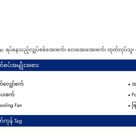
gs: ရပ်နေသည့်လျှပ်စစ်အေးစက်၊ လေအေးအေးစက်၊ ထုတ်လုပ်သူ၊ ပေ
်စပ်အမျိုးအစား
လျှော်စက်
အ
ပေးစက်
F
ooling Fan
ခ
်ကုန် Tag