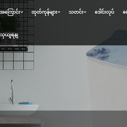
ု့အကြောင်း
ထုတ်ကုန်များ
သတင်း
ဒေါင်းလုပ်
မေ
ကျသှယျရနျ