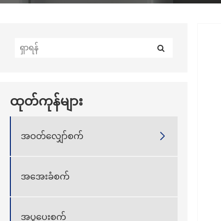
ထုတ်ကုန်များ
အဝတ်လျှော်စက်

အအေးခံစက်
အပူပေးစက်