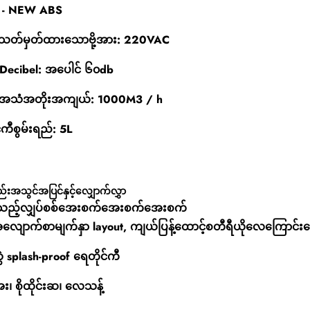
်း - NEW ABS
သတ်မှတ်ထားသောဗို့အား: 220VAC
 Decibel: အပေါင် ၆၀db
အသံအတိုးအကျယ်: 1000M3 / h
်ကီစွမ်းရည်: 5L
စည်းအသွင်အပြင်နှင့်လျှောက်လွှာ
သည့်လျှပ်စစ်အေးစက်အေးစက်အေးစက်
လျောက်စာမျက်နှာ layout, ကျယ်ပြန့်ထောင့်စတီရီယိုလေကြောင်း
ဆွဲ splash-proof ရေတိုင်ကီ
 စိုထိုင်းဆ၊ လေသန့်