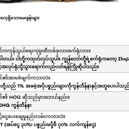
လေ့ရှိသောမေးခွန်းများ
်ကကုန်သွယ်ရေးကုမ္ပဏီတစ်ခုလားစက်ရုံလား။
ါတယ်၊ ငါတို့ကထုတ်လုပ်သူပါ။ ကျွန်တော်တို့ရဲ့စက်ရုံကတော့ Zhejia
ှင့်အလုပ်ရုံသို့သွားရောက်လည်ပတ်ရန်ကြိုဆိုပါသည်။
င်၏အာမခံချက်ကဘာလဲ။
ုပ်တို့သည် 1% အခမဲ့အပိုပစ္စည်းများကိုကွန်တိန်နာနှင့်အတူပေးပါသည
င်၏ MOQ ဆိုသည်မှာအဘယ်နည်း။
0HQ ကွန်တိန်နာ
့်ငွေပေးချေမှုနည်းလမ်းကဘာလဲ။
 T (အပ်ငွေ ၃၀%၊ ပစ္စည်းမပို့မီ ၇၀% လက်ကျန်ငွေ)