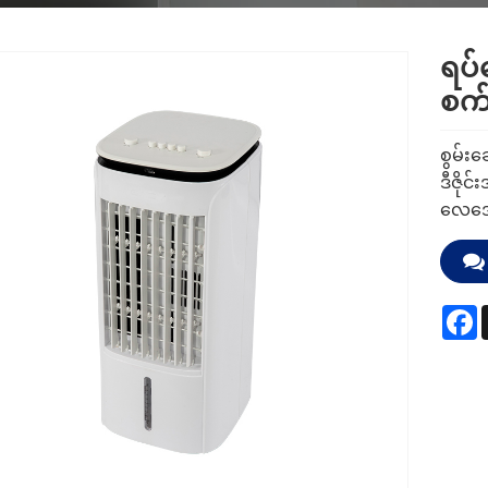
ရပ
စက
စွမ်းဆ
ဒီဇို
လေအေ
F