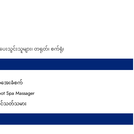
းသွင်းသူများ၊ တရုတ်၊ စက်ရုံ၊
အေးခံစက်
oot Spa Massager
ြင်သတ်သမား