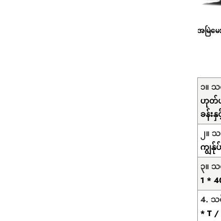
အမြဲမေး
၁။ သင
ဟုတ်ပ
ခန်းန
၂။ သ
ကျွန်
၃။ သ
1 * 4
4. သင
* T /