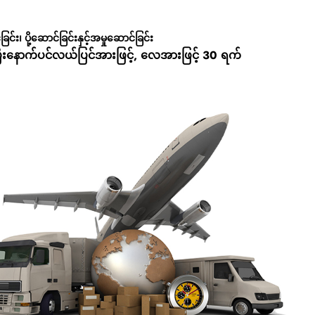
်ခြင်း၊ ပို့ဆောင်ခြင်းနှင့်အမှုဆောင်ခြင်း
ြီးနောက်ပင်လယ်ပြင်အားဖြင့်, လေအားဖြင့် 30 ရက်