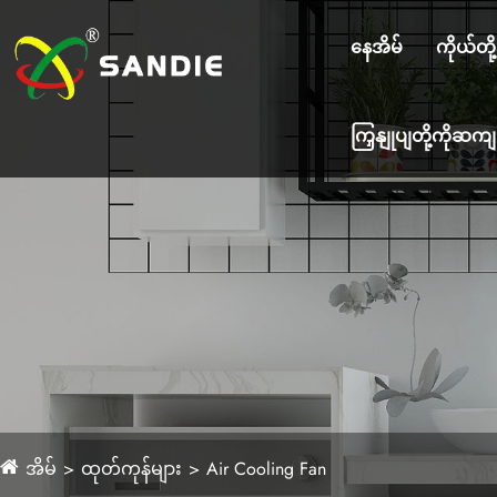
နေအိမ်
ကိုယ်တိ
ကြှနျုပျတို့ကိုဆ
အိမ်
ထုတ်ကုန်များ
Air Cooling Fan