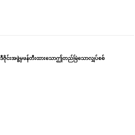
သောဒီဇိုင်းအဖွဲ့မှဖန်တီးထားသောဤတည်မြဲသောလျှပ်စစ်