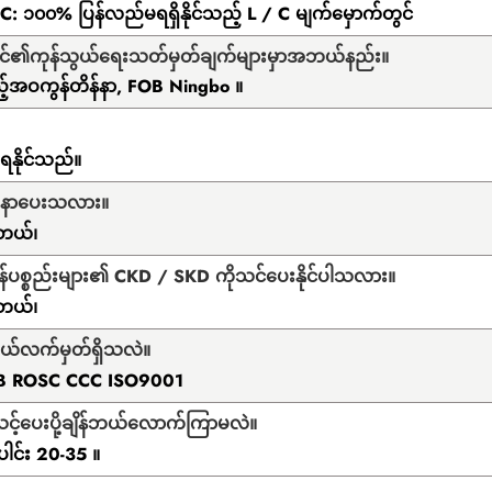
 C: ၁၀၀% ပြန်လည်မရရှိနိုင်သည့် L / C မျက်မှောက်တွင်
င်၏ကုန်သွယ်ရေးသတ်မှတ်ချက်များမှာအဘယ်နည်း။
်အဝကွန်တိန်နာ, FOB Ningbo ။
နိုင်သည်။
မူနာပေးသလား။
တယ်၊
န်ပစ္စည်းများ၏ CKD / SKD ကိုသင်ပေးနိုင်ပါသလား။
တယ်၊
ယ်လက်မှတ်ရှိသလဲ။
B ROSC CCC ISO9001
င့်ပေးပို့ချိန်ဘယ်လောက်ကြာမလဲ။
ါင်း 20-35 ။