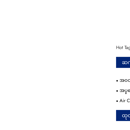
Hot Ta
ဆက
အဝတ်
အပူ
Air C
ထုတ