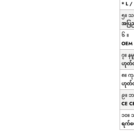
* L /
၅။ သ
အပြည့
၆ ။
OEM ရ
၇။ န
ဟုတ်
၈။ ကု
ဟုတ်
၉။ ဘ
CE C
၁၀။ သ
ရက်ပေ