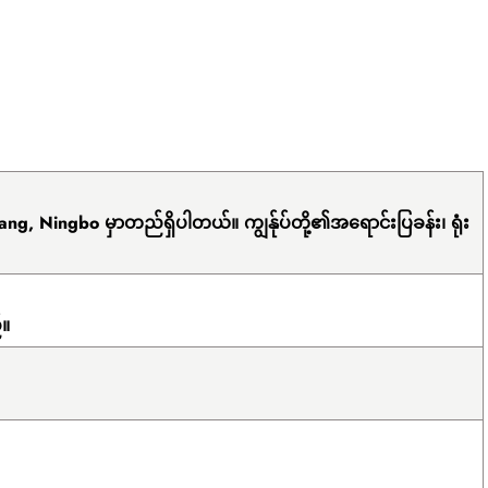
ng, Ningbo မှာတည်ရှိပါတယ်။ ကျွန်ုပ်တို့၏အရောင်းပြခန်း၊ ရုံး
်။