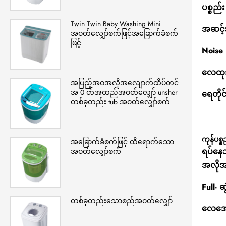
ပစ္စည
Twin Twin Baby Washing Mini
အဆင့်
အဝတ်လျှော်စက်ဖြင့်အခြောက်ခံစက်
ဖြင့်
Noise
လေထု
အပြည့်အဝအလိုအလျောက်ထိပ်တင်
အ 0 တ်အထည်အဝတ်လျှော် unsher
ရေတိုင
တစ်ခုတည်း tub အဝတ်လျှော်စက်
ကုန်ပစ္
အခြောက်ခံစက်ဖြင့် ထိရောက်သော
ရပ်နေ
အဝတ်လျှော်စက်
အလိုအ
Full- 
တစ်ခုတည်းသောစည်အဝတ်လျှော်
လေအေး၊