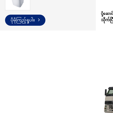
ပို့ဆောင
သိုက်ပ
ပိုမိုကြည့်ရှုပါ။