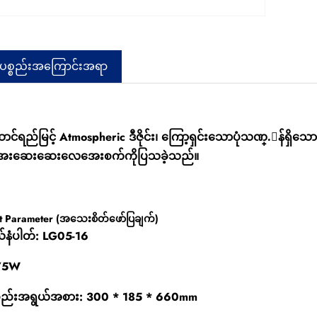
်ပစ္စည်းအကြောင်းအရာ
ောင်ရည်မြင့် Atmospheric ဒီဇိုင်း၊ ကြော့ရှင်းသောပုံသဏ္.ာန်ရှိ
ေးဆေးဆေးလေအေးစက်ကိုပြသခဲ့သည်။
t Parameter (အသေးစိတ်ဖော်ပြချက်)
်နံပါတ်: LG05-16
 75W
စ္စည်းအရွယ်အစား: 300 * 185 * 660mm