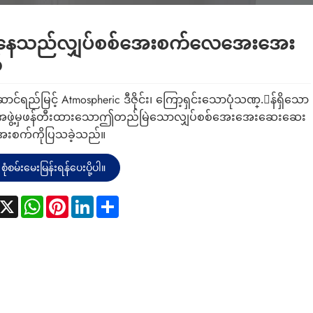
်နေသည်လျှပ်စစ်အေးစက်လေအေးအေး
်
ောင်ရည်မြင့် Atmospheric ဒီဇိုင်း၊ ကြော့ရှင်းသောပုံသဏ္.ာန်ရှိသော
င်းအဖွဲ့မှဖန်တီးထားသောဤတည်မြဲသောလျှပ်စစ်အေးအေးဆေးဆေး
းစက်ကိုပြသခဲ့သည်။
စုံစမ်းမေးမြန်းရန်ပေးပို့ပါ။
acebook
X
WhatsApp
Pinterest
LinkedIn
Share