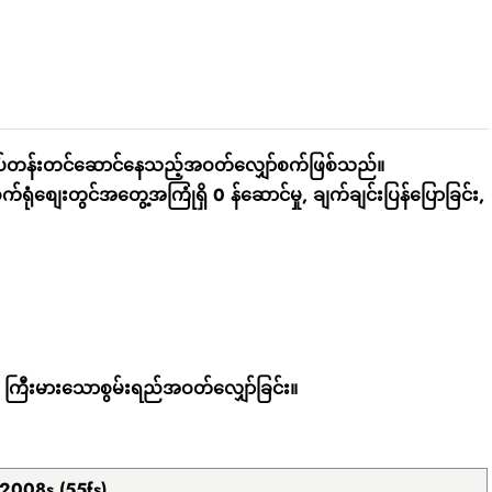
ိပ်တန်းတင်ဆောင်နေသည့်အဝတ်လျှော်စက်ဖြစ်သည်။
ျေးတွင်အတွေ့အကြုံရှိ 0 န်ဆောင်မှု, ချက်ချင်းပြန်ပြောခြင်း,
ကြီးမားသောစွမ်းရည်အဝတ်လျှော်ခြင်း။
2008s (55fs)