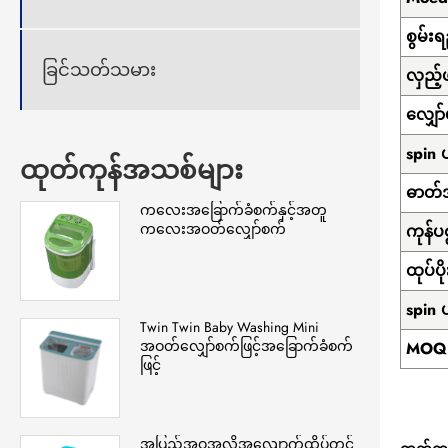
စွမ်းရ
ခြင်သတ်သမား
လှည့်ဖ
လျှော်
spin ပ
ထုတ်ကုန်အသစ်များ
ဓာတ်
ကလေးအခြောက်ခံစက်နှင့်အတူ
ကလေးအဝတ်လျှော်စက်
ကုန်ပ
ထုပ်ပ
spin ပ
Twin Twin Baby Washing Mini
အဝတ်လျှော်စက်ဖြင့်အခြောက်ခံစက်
MOQ 
ဖြင့်
အပြည့်အဝအလိုအလျောက်ထိပ်တင်