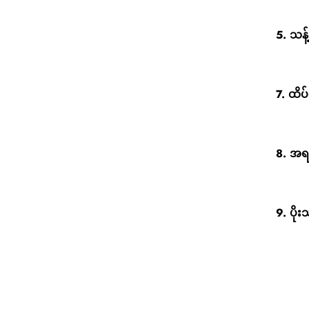
5. သန့
7. ထိ
8. အရည
9. ပို