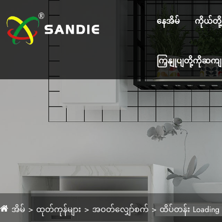
နေအိမ်
ကိုယ်တိ
ကြှနျုပျတို့ကိုဆ
အိမ်
ထုတ်ကုန်များ
အဝတ်လျှော်စက်
ထိပ်တန်း Loadin