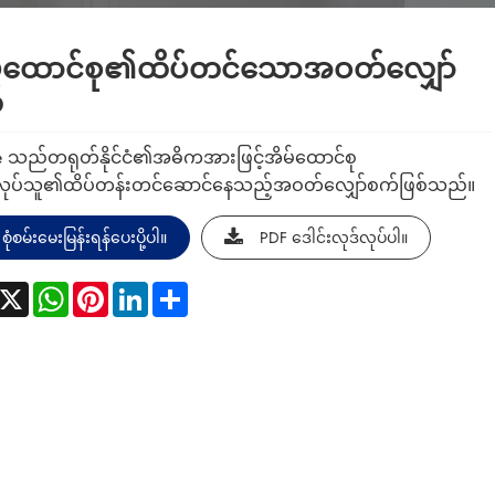
်ထောင်စု၏ထိပ်တင်သောအဝတ်လျှော်
်
e သည်တရုတ်နိုင်ငံ၏အဓိကအားဖြင့်အိမ်ထောင်စု
ုပ်သူ၏ထိပ်တန်းတင်ဆောင်နေသည့်အဝတ်လျှော်စက်ဖြစ်သည်။
စုံစမ်းမေးမြန်းရန်ပေးပို့ပါ။
PDF ဒေါင်းလုဒ်လုပ်ပါ။
acebook
X
WhatsApp
Pinterest
LinkedIn
Share