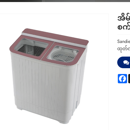
အိမ
စက
Sandi
ထုတ်လ
F