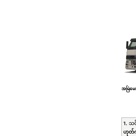
အမြဲမေး
1. သင
ဟုတ်က