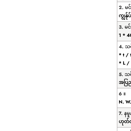
2. မင
ကျွန်
3. မ
1 * 4
4. သ
* t /
* L /
5. သ
အပြည့
6 ။
N. W
7. န
ဟုတ်