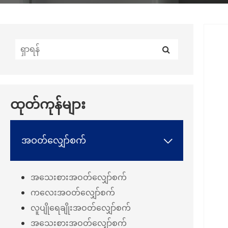
ထုတ်ကုန်များ
အဝတ်လျှော်စက်

အသေးစားအဝတ်လျှော်စက်
ကလေးအဝတ်လျှော်စက်
လူပျိုရေချိုးအဝတ်လျှော်စက်
အသေးစားအဝတ်လျှော်စက်