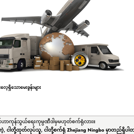
လေ့ရှိသောမေးခွန်းများ
်ဟာကုန်သွယ်ရေးကုမ္ပဏီဒါမှမဟုတ်စက်ရုံလား။
ဲ့, ငါတို့ထုတ်လုပ်သူ, ငါတို့စက်ရုံ Zhejiang Ningbo မှာတည်ရှိပါ