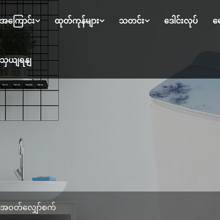
ု့အကြောင်း
ထုတ်ကုန်များ
သတင်း
ဒေါင်းလုပ်
မေ
ကျသှယျရနျ
g အဝတ်လျှော်စက်