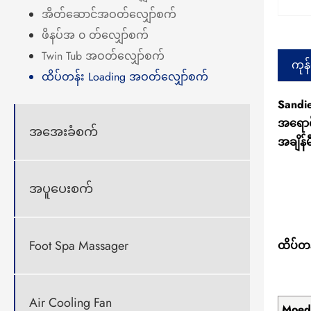
အိတ်ဆောင်အဝတ်လျှော်စက်
ဖိနပ်အ ၀ တ်လျှော်စက်
Twin Tub အဝတ်လျှော်စက်
ကုန
ထိပ်တန်း Loading အဝတ်လျှော်စက်
Sandi
အရောင်
အအေးခံစက်
အချိန်မ
အပူပေးစက်
Foot Spa Massager
ထိပ်တ
Air Cooling Fan
Moed