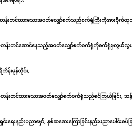
်အင်္ဂါရပ်များ
်တန်းတင်ထားသောအဝတ်လျှော်စက်သည်စက်ရုံကြီးကိုအားစိုက်ထုတ်ခ
ပ်တန်းတင်ဆောင်နေသည့်အဝတ်လျှော်စက်စက်ရုံကိုစက်ရုံမှလွယ်
ကိန်းမုန်တိုင်း,
ပ်တန်းတင်ထားသောအဝတ်လျှော်စက်စက်ရုံသည်စင်ကြယ်ခြင်း, သန့်
်ရှင်းရေးနည်းပညာမှော်, နှစ်ဆဆေးကြောခြင်းနည်းပညာပေါင်းစပ်ခြ