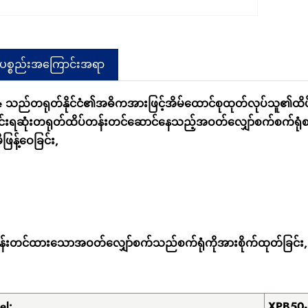
်ပစ္စည်းအကြောင်းအရာ
e သည်တရုတ်နိုင်ငံ၏အဓိကအားဖြင့်အိမ်ထောင်စုထုတ်လုပ်သူ၏ထ
းရဆုံးတရုတ်ထိပ်တန်းတင်ဆောင်နေသည့်အဝတ်လျှော်စက်စက်ရုံစက်ရုံစ
ီဖြန့်ဝေခြင်း,
န်းတင်ထားသောအဝတ်လျှော်စက်သည်စက်ရုံကိုအားစိုက်ထုတ်ခြင်း, 
el:
XPB50-