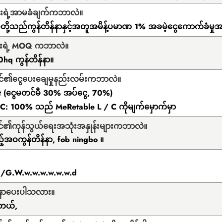
်းရဲ့အာမခံချက်ကဘာလဲ။
ုပ်တို့သည်ကွန်တိန်နာနှင့်အတူအမိန့်ပမာဏ 1% အခမဲ့ငွေကောက်ခံမှု
င်းရဲ့ MOQ ကဘာလဲ။
0hq ကွန်တိန်နာ။
င်၏ငွေပေးချေမှုနည်းလမ်းကဘာလဲ။
 t (ငွေမတင်မီ 30% အပ်ငွေ, 70%)
 C: 100% သည် MeRetable L / C ကိုမျက်မှောက်မှာ
င်၏ကုန်သွယ်ရေးအသုံးအနှုန်းများကဘာလဲ။
်အဝကွန်တိန်နာ, fob ningbo ။
./G.W.w.w.w.w.w.w.d
မူနာပေးပါသလား။
တယ်,