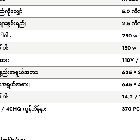
ည်ကိုလျှော်
5.0 ကီလ
ျားစွမ်းရည်:
2.5 ကီလ
ပါဝါ -
250 w
ါဝါ:
150 w
အား:
110V /
စ္စည်းအရွယ်အစား:
625 * 
ိုးအရွယ်အစား:
645 * 
ါဝါ:
14.2 / 
/ 40HQ ကွန်တိန်နာ:
370 PC 