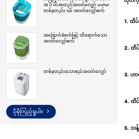
ထုတ်ကုန
အ 0 တ်အထည်အဝတ်လျှော် unsher
တစ်ခုတည်း tub အဝတ်လျှော်စက်
1. ထိပ
အခြောက်ခံစက်ဖြင့် ထိရောက်သော
အဝတ်လျှော်စက်
2. ထိ
တစ်ခုတည်းသောစည်အဝတ်လျှော်
3. ဟာရီ
4. ထိ
ပိုမိုကြည့်ရှုပါ။
5. သန့