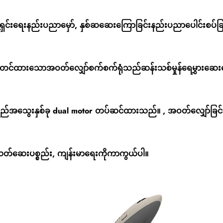
်ရှင်းရေးနည်းပညာမှော်, နှစ်ဆဆေးကြောခြင်းနည်းပညာပေါင်းစပ်ခြ
ပ်တင်ထားသောအဝတ်လျှော်စက်စက်ရုံသည်ဆန်းသစ်မှုန်ရေမွှားဆေး
်အသွေးနှစ်ခု dual motor တပ်ဆင်ထားသည်။ , အဝတ်လျှော်ခြင်းနှ
းသတ်ဆေးပစ္စည်း, ကျန်းမာရေးကိုကာကွယ်ပါ။