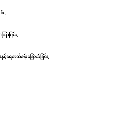
င်း,
ကြောခြင်း,
င့်ရေဓာတ်ခန်းခြောက်ခြင်း,