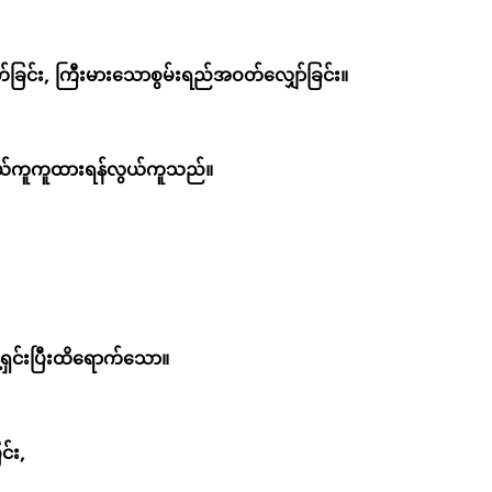
ြင်း, ကြီးမားသောစွမ်းရည်အဝတ်လျှော်ခြင်း။
လွယ်ကူကူထားရန်လွယ်ကူသည်။
ရှင်းပြီးထိရောက်သော။
င်း,