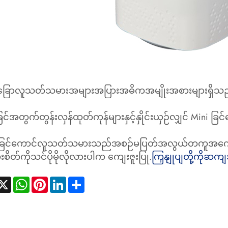
 ခြောလူသတ်သမားအများအပြားအဓိကအမျိုးအစားများရှိသ
ာခြင်အတွက်တွန်းလှန်ထုတ်ကုန်များနှင့်နှိုင်းယှဉ်လျှင် Mi
 ခြင်ကောင်လူသတ်သမားသည်အစဉ်မပြတ်အလွယ်တကူအကောင
ိတ်ကိုသင်ပိုမိုလိုလားပါက ကျေးဇူးပြု.
ကြှနျုပျတို့ကိုဆက
acebook
X
WhatsApp
Pinterest
LinkedIn
Share