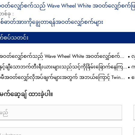
ဝတ်လျှော်စက်သည် Wave Wheel White အဝတ်လျှော်စက်ဖ
စ်ခု :
စစ်ဓာတ်အားကိုချွေတာရန်အဝတ်လျှော်စက်များ
်စပ်သတင်း
ဝတ်လျှော်စက်သည် Wave Wheel White အဝတ်လျှော်စက်
လ
ည်
နှင့်ချီသောဘက်တီးရီးယားများသည်သင့်ကိုခြိမ်းခြောက်နေကြ
က
စီး
မီအ၀တ်လျှော်လိုအပ်ချက်များအတွက် အဘယ်ကြောင့် Twin
ခ
Ca
shing Machine ကိုရွေးချယ်သင့်သနည်း။
ကြေ
ု မက်ဆေ့ချ် ထားခဲ့ပါ။