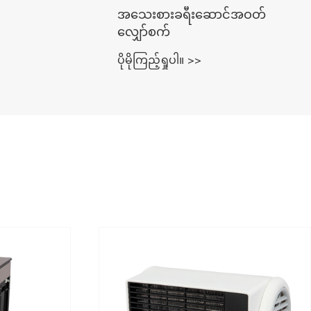
အသေးစားခရီးဆောင်အဝတ်
လျှော်စက်
ပိုမိုကြည့်ရှုပါ။ >>