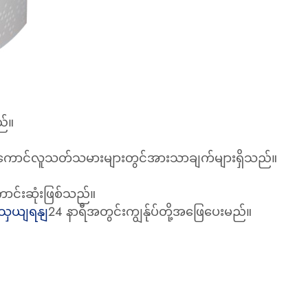
ည်။
ni ခြင်ကောင်လူသတ်သမားများတွင်အားသာချက်များရှိသည်။
်းဆုံးဖြစ်သည်။
ျသှယျရနျ
24 နာရီအတွင်းကျွန်ုပ်တို့အဖြေပေးမည်။