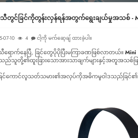
သီတွင်ခြင်ကိုတွန်းလှန်ရန်အတွက်ရွေးချယ်မှုအသစ် - 
5-07-10
4
ငါ့ကို မက်ဆေ့ချ် ထားခဲ့ပါ။
သီရောက်နေပြီ, ခြင်တွေပိုပိုပြီးမကြာခဏဖြစ်လာတယ်။
Mini
သည်သူတို့၏ထူးခြားသောအားသာချက်များနှင့်အတူအသစ်ဖြစ
 ခြင်ကောင်လူသတ်သမား၏အလုပ်ကိုအဓိကမူဝါဒသည်ခြင်၏ဇ