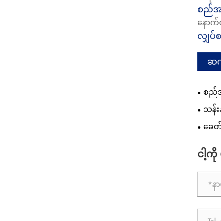
စည်အ
နောက်တ
လျှပ်
ဆက
စည်အ
ဖြစ်သ
သန်း
သည်!
ခေတ်
Tub Wa
ငါ့ကိ