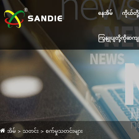
နေအိမ်
ကိုယ်တိ
ကြှနျုပျတို့ကိုဆ
အိမ်
သတင်း
စက်မှုသတင်းများ