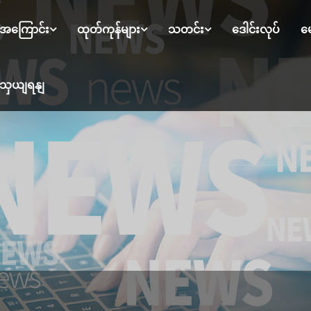
ု့အကြောင်း
ထုတ်ကုန်များ
သတင်း
ဒေါင်းလုပ်
မေ
ကျသှယျရနျ