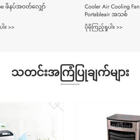
be ဖိနပ်အဝတ်လျှော်
Cooler Air Cooling Fan
Portableair အသစ်
ှုပါ။ >>
ပိုမိုကြည့်ရှုပါ။ >>
သတင်းအကြံပြုချက်များ