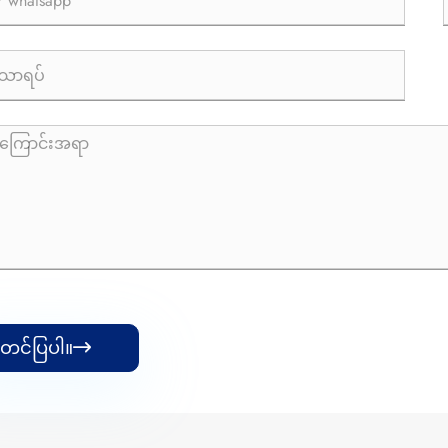
တင်ပြပါ။
