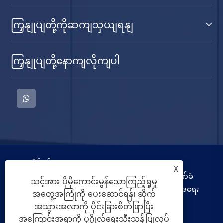
ကြှနျုပျတို့ကိုဆကျသှယျရနျ
ကြှနျုပျတို့နောကျလိုကျပါ
မူပိုင်ခွင့် © 2022 CIXI SANDIE ELECTRICAL
X
APPLIANCE CO.,LTD. အဝတ်လျှော်စက်၊ အခြောက်ခံ
သင့်အား ပိုမိုကောင်းမွန်သောကြည့်ရှုမှု
စက်၊ လေအေးပေးသည့် ပန်ကာအားလုံး၏ အခွင့်အရေး
အတွေ့အကြုံကို ပေးဆောင်ရန်၊ ဆိုက်
များ သိမ်းဆည်းထားသည်။
အသွားအလာကို ပိုင်းခြားစိတ်ဖြာပြီး
အကြောင်းအရာကို ပုဂ္ဂိုလ်ရေးသီးသန့်ပြုလုပ်