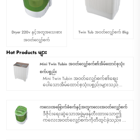
Dryer 220v နှင့်အတူအသေးစား
Twin Tub အဝတ်လျှော်စက် 8kg
အဝတ်လျှော်စက်
Hot Products များ
Mini Twin Tubin အဝတ်လျှော်စက်၏အိမ်ထောင်စုသုံး
စက်ပစ္စည်း
Mini Twin Tubin အဝတ်လျှော်စက်၏စျေး
ပေါသောအိမ်ထောင်စုသုံးပစ္စည်းများသည်စျေး
နှုန်းနိမ့်သော, ရိုးရှင်းသောဖွဲ့စည်းတည်ဆောက်
ပုံ, အဆင်ပြေသောလည်ပတ်မှုနှင့်လှုပ်ရှားရန်
လွယ်ကူသည်။
ကလေးအခြောက်ခံစက်နှင့်အတူကလေးအဝတ်လျှော်စက်
ဒီဇိုင်းရေးဆွဲသောအဖွဲ့မှဖန်တီးထားသောဤ
ကလေးအဝတ်လျှော်စက်ကိုတီထွင်ခဲ့သည်။ မိမိ
ကိုယ်ကိုအသစ်ရှာဖွေခြင်း။ Sandie ထုတ်ကုန်
များကိုကမ္ဘာအနှံ့ရှိနိုင်ငံပေါင်း ၁၅၀ ကျော်သို့
တင်ပို့ပြီးဆေးကြောခြင်းနှင့်လည်ပတ်ခြင်းများ