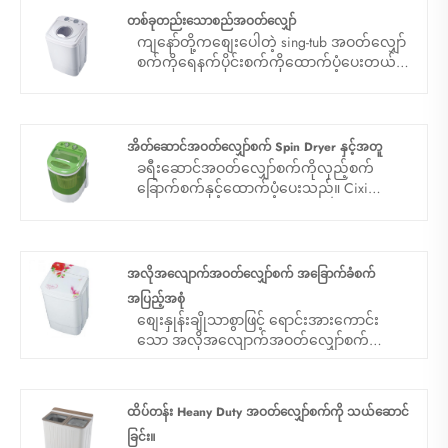
ကိုပေါင်းစပ်။ အသုံးပြုရန်အလွန်အဆင်ပြေ
တစ်ခုတည်းသောစည်အဝတ်လျှော်
ပါသည်။
ကျနော်တို့ကစျေးပေါတဲ့ sing-tub အဝတ်လျှော်
စက်ကိုရေနက်ပိုင်းစက်ကိုထောက်ပံ့ပေးတယ်။
Cixi Sandie ကို 2001 ခုနှစ်တွင်ဖွဲ့စည်းခဲ့ပြီးနိုင်ငံ
များစွာကိုနှစ်ပေါင်းများစွာဖုံးအုပ်ထား
သည့်အတွက်မိမိကိုယ်ကိုမြှုပ်နှံခဲ့သည်။ ကျွန်ုပ်
တို့သည်တရုတ်နိုင်ငံတွင်သင်၏ရေရှည်
အိတ်ဆောင်အဝတ်လျှော်စက် Spin Dryer နှင့်အတူ
စီးပွားရေးလုပ်ဖော်ကိုင်ဖက်ဖြစ်လာရန်မျှော်လင့်
ခရီးဆောင်အဝတ်လျှော်စက်ကိုလှည့်စက်
နေသည်။
ခြောက်စက်နှင့်ထောက်ပံ့ပေးသည်။ Cixi
sandie ကို ၂၀၀၁ ခုနှစ်တွင်စတင်တည်ထောင်ခဲ့
ပြီးနိုင်ငံများစွာတွင်အဝတ်လျှော်စက်ပြုလုပ်ရန်
မိမိကိုယ်ကိုမြှုပ်နှံခဲ့သည်။ ကျွန်ုပ်တို့သည်
သင်၏တရုတ်နိုင်ငံတွင်သင်၏ရေရှည်
အလိုအလျောက်အဝတ်လျှော်စက် အခြောက်ခံစက်
စီးပွားရေးလုပ်ဖော်ကိုင်ဖက်ဖြစ်လာရန်မျှော်လင့်
အပြည့်အစုံ
နေသည်။
စျေးနှုန်းချိုသာစွာဖြင့် ရောင်းအားကောင်း
သော အလိုအလျောက်အဝတ်လျှော်စက်
အခြောက်ခံစက် အပြည့်အစုံ။Sandie သည်
တရုတ်နိုင်ငံတွင် အပြည့်အဝ အလိုအလျောက်
အဝတ်လျှော်စက် အခြောက်ခံစက်
ထိပ်တန်း Heany Duty အဝတ်လျှော်စက်ကို သယ်ဆောင်
ထုတ်လုပ်သူနှင့် ပေးသွင်းသူဖြစ်သည်။
ခြင်း။