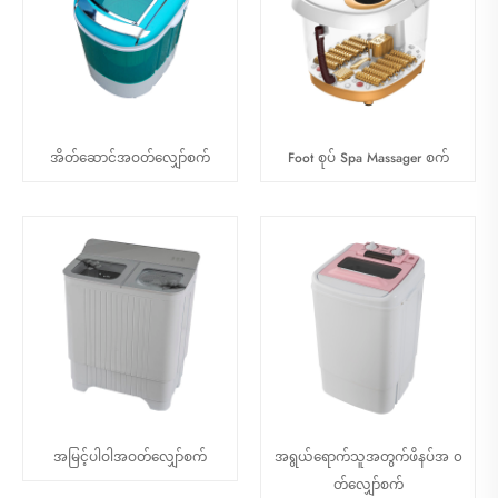
အိတ်ဆောင်အဝတ်လျှော်စက်
Foot စုပ် Spa Massager စက်
အမြင့်ပါဝါအဝတ်လျှော်စက်
အရွယ်ရောက်သူအတွက်ဖိနပ်အ ၀
တ်လျှော်စက်