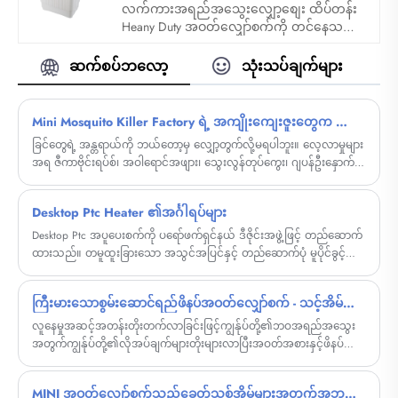
လက်ကားအရည်အသွေးလျှော့စျေး ထိပ်တန်း
Heany Duty အဝတ်လျှော်စက်ကို တင်နေသည်။
Sandie သည် တရုတ်နိုင်ငံတွင် ထိပ်တန်း
Heany Duty အဝတ်လျှော်စက် ထုတ်လုပ်သူနှင့်
ဆက်စပ်ဘလော့
သုံးသပ်ချက်များ
တင်သွင်းသူဖြစ်သည်။
Mini Mosquito Killer Factory ရဲ့ အကျိုးကျေးဇူးတွေက ဘာတွေလဲ။
ခြင်တွေရဲ့ အန္တရာယ်ကို ဘယ်တော့မှ လျှော့တွက်လို့မရပါဘူး။ လေ့လာမှုများ
အရ ဇီကာဗိုင်းရပ်စ်၊ အဝါရောင်အဖျား၊ သွေးလွန်တုပ်ကွေး၊ ဂျပန်ဦးနှောက်
ရောင်ရောဂါနှင့် အခြားခြင်မှ ကူးစက်နိုင်သော ရောဂါပေါင်း ၈၀ ကျော်ရှိ
ကြောင်း လေ့လာမှုများအရ သိရသည်။
Desktop Ptc Heater ၏အင်္ဂါရပ်များ
Desktop Ptc အပူပေးစက်ကို ပရော်ဖက်ရှင်နယ် ဒီဇိုင်းအဖွဲ့ဖြင့် တည်ဆောက်
ထားသည်။ တမူထူးခြားသော အသွင်အပြင်နှင့် တည်ဆောက်ပုံ မူပိုင်ခွင့်တင်
ထားသော လေအေးပေးစက်သည် အပူနှင့် ပန်ကာ၏ လုပ်ဆောင်ချက်နှစ်ခု
ကို လုပ်ဆောင်ပါသည်။
ကြီးမားသောစွမ်းဆောင်ရည်ဖိနပ်အဝတ်လျှော်စက် - သင့်အိမ်အထောက်အကူပြုသူ
လူနေမှုအဆင့်အတန်းတိုးတက်လာခြင်းဖြင့်ကျွန်ုပ်တို့၏ဘဝအရည်အသွေး
အတွက်ကျွန်ုပ်တို့၏လိုအပ်ချက်များတိုးများလာပြီးအဝတ်အစားနှင့်ဖိနပ်
များ၏သန့်ရှင်းမှုသည်အထူးအရေးကြီးသည်။
MINI အဝတ်လျှော်စက်သည်ခေတ်သစ်အိမ်များအတွက်အဘယ်ကြောင့်စမတ်ရွေးချယ်မှုဖြစ်လာသနည်း။