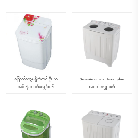
ခြောက်သွေ့မရှိဘဲတစ် ဦး က
Semi-Automatic Twin Tubin
အင်တုံအဝတ်လျှော်စက်
အဝတ်လျှော်စက်