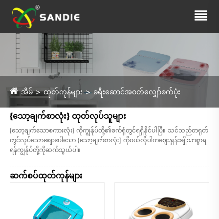
အိမ်
ထုတ်ကုန်များ
ခရီးဆောင်အဝတ်လျှော်စက်ပုံး
{သော့ချက်စာလုံး} ထုတ်လုပ်သူများ
{သော့ချက်သောစကားလုံး} ကိုကျွန်ုပ်တို့၏စက်ရုံတွင်ရရှိနိုင်ပါပြီ။ သင်သည်တရုတ်
တွင်လုပ်သောစျေးပေါသော {သော့ချက်စာလုံး] ကိုဝယ်လိုပါကဈေးနှုန်းချိုသာစွာရ
ရန်ကျွန်ုပ်တို့ကိုဆက်သွယ်ပါ။
ဆက်စပ်ထုတ်ကုန်များ