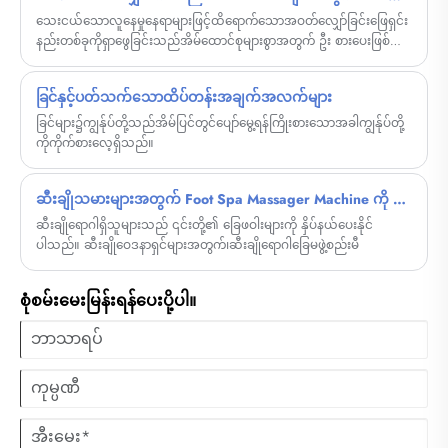
သေးငယ်သောလူနေမှုနေရာများဖြင့်ထိရောက်သောအဝတ်လျှော်ခြင်းဖြေရှင်း
နည်းတစ်ခုကိုရှာဖွေခြင်းသည်အိမ်ထောင်စုများစွာအတွက် ဦး စားပေးဖြစ်လာ
သည်။ အဝတ်လျှော်စက်တစ်လုံးသည်ကျစ်လစ်သောအရွယ်အစား, စွမ်းအင်
သုံးစွဲမှုနည်းပါးခြင်းနှင့်အံ့သွဖွယ်ကောင်းသောစွမ်းဆောင်ရည်ကိုပေးသည်။
ခြင်နှင့်ပတ်သက်သောထိပ်တန်းအချက်အလက်များ
တိုက်ခန်းတစ်ခန်း, အိပ်ဆောင်, RV သို့မဟုတ်မကြာခဏခရီးသွားရန်ပြင်ဆင်
နေသည်ဖြစ်စေအသုံးပြုသူများသည်အဆင်ပြေသောနေ့စဉ်ရေချိုးခန်း
ခြင်များ၌ကျွန်ုပ်တို့သည်အိမ်ပြင်တွင်ပျော်မွေ့ရန်ကြိုးစားသောအခါကျွန်ုပ်တို့
အတွက်ဤစွယ်စုံရှိသောကိရိယာကိုမှီခိုနိုင်သည်။ Professional Expertise ဖြင့်
ကိုကိုက်စားလေ့ရှိသည်။
ထုတ်လုပ်သူအနေဖြင့် Cixi Sandie လျှပ်စစ်ပစ္စည်း Co. , Ltd. အသေးအဖွဲ
ဆေးရည်,
ဆီးချိုသမားများအတွက် Foot Spa Massager Machine ကို ဆီးချိုသမားများအသုံးပြုနိုင်ပါသလား။
ဆီးချိုရောဂါရှိသူများသည် ၎င်းတို့၏ ခြေဖဝါးများကို နှိပ်နယ်ပေးနိုင်
ပါသည်။ ဆီးချိုဝေဒနာရှင်များအတွက်၊ဆီးချိုရောဂါခြေမဖွဲ့စည်းမီ
စုံစမ်းမေးမြန်းရန်ပေးပို့ပါ။