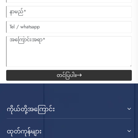
တင်ပြပါ။

ကိုယ်တို့အကြောင်း
ထုတ်ကုန်များ